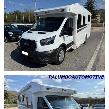
LA VETTURA VIENE VENDUTA :
GARANZIA 12 MESI CON POSSIBILITA' DI FAR VISIONARE
L'AUTOVETTURA DAL VOSTRO MECCANICO DI FIDUCIA
TAGLIANDO DI PRECONSEGNA
IL PREZZO E DA INTENDERSI SENZA PERMUTA, IN CASO DI
PERMUTA C'è UNA MAGGIORAZIONE DI 1000 EURO ANCHE IN
CASO DI AGEVOLAZIONE LEGGE 104
POSSIBILITà FINANZIAMENTO
PASSAGGIO DI PROPRIETà ESCLUSO
INFO 3357711299
NAVETTA PER :
CASERTA
NAPOLI
MELITO DI NAPOLI
PORTICI
SALERNO
AVERSA
CAVA DE' TIRRENI