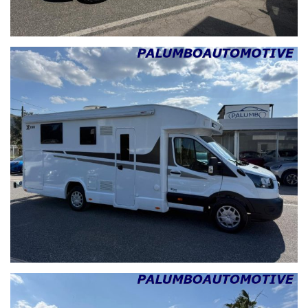
SAN NICOLA LA STRADA
ANZIO
POMEZIA
ORTA DI ATELLA
PIEDIMONTE MATESE
CAMPOBASSO
BELLONA
VITULAZIO
PASTORANO
MADDALONI
TORRE DEL GRECO
SCAFATI
TRENTOLA DUCENTA
SAN FELICE A CANCELLO
PORTICO DI CASERTA
LUSCIANO
SANT'ARPINO
SAN MARCELLINO
GRICIGNANO DI AVERSA
SAN PRISCO
CASAGIOVE
SUCCIVO
PAGANI