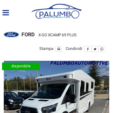
HOME
LISTA VEICOLI
FORD
X-GO XCAMP 69 PLUS
ACQUISTIAMO USATO
Stampa
Condividi
DICONO DI NOI
SERVIZI
disponibile
ASSISTENZA
CONTATTI