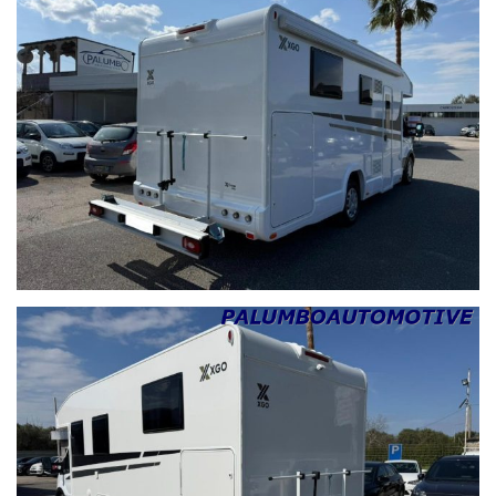
SOMMA VESUVIANA
MARANO DI NAPOLI
EBOLI
SANT'ANTIMO
FRATTAMAGGIORE
POMPEI
BACOLI
QUALIANO
CARDITO
SORRENTO
PARETE
TEVEROLA
FORIO
ISCHIA
AGROPOLI
CARDITO
MONTESARCHIO
FRATTAMINORE
NOCERA SUPERIORE
MONTORO
CERCOLA
ERCOLANO