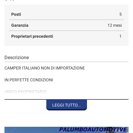
Posti
5
Garanzia
12 mesi
Proprietari precedenti
1
Descrizione
CAMPER ITALIANO NON DI IMPORTAZIONE
IN PERFETTE CONDIZIONI
UNICO PROPRIETARIO
KM CERTIFICATI
FATTURABILE CON IVA ESPOSTA E KM IN FATTURA.
LEGGI TUTTO...
DIVENTA FAN DI PALUMBO AUTOMOTIVE SU FACEBOOK.
NEL SETTORE AUTOMOBILISTICO DAL 1971 settembre