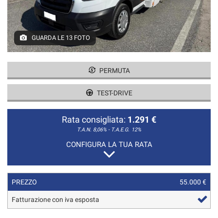
GUARDA LE 13 FOTO
PERMUTA
TEST-DRIVE
Rata consigliata:
1.291 €
T.A.N. 8,06% - T.A.E.G.
12%
CONFIGURA LA TUA RATA
PREZZO
55.000 €
Fatturazione con iva esposta