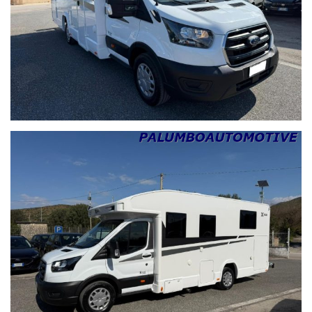
SAN GIORGIO A CREMANO
CASORIA
CASTELLAMMARE DI STABIA
AFRAGOLA
QUARTO
GIUGLIANO IN CAMPANIA
NOCERA INFERIORE
SANTA MARIA CAPUA VETERE
TEANO
CAPUA
ROMA
POZZUOLI
TORRE ANNUNZIATA
LATINA
VITERBO
ISERNIA
TERMOLI
BENEVENTO
MARCIANISE
MONDRAGONE
CASAL DI PRINCIPE
SESSA AURUNCA