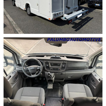
POMIGLIANO D'ARCO
CASALNUOVO DI NAPOLI
VENAFRO
MONTESILVANO
PESCARA
L'ACQUILA
GUIDONIA MONTECELIO
PIGNATARO MAGGIORE
PIETRAMELARA
SAN PRISCO