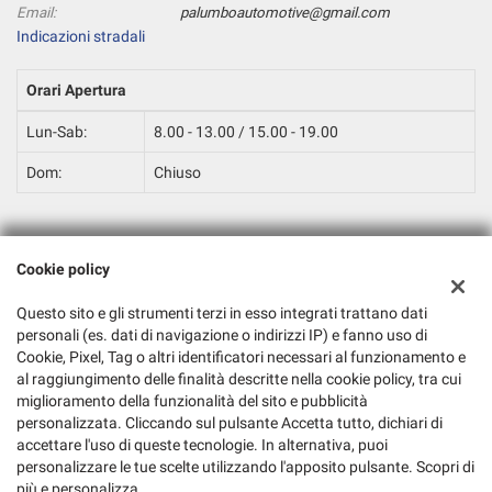
Email:
palumboautomotive@gmail.com
Indicazioni stradali
Orari Apertura
Lun-Sab:
8.00 - 13.00 / 15.00 - 19.00
Dom:
Chiuso
Dati fiscali:
Cookie policy
Palumbo Franco Automotive
S.P. 41 - Via Calvi, snc, Pignataro Maggiore (CE)
Questo sito e gli strumenti terzi in esso integrati trattano dati
C.F/P.IVA:
04369500618
personali (es. dati di navigazione o indirizzi IP) e fanno uso di
Registro delle imprese:
CE
Cookie, Pixel, Tag o altri identificatori necessari al funzionamento e
al raggiungimento delle finalità descritte nella cookie policy, tra cui
miglioramento della funzionalità del sito e pubblicità
personalizzata. Cliccando sul pulsante Accetta tutto, dichiari di
accettare l'uso di queste tecnologie. In alternativa, puoi
personalizzare le tue scelte utilizzando l'apposito pulsante. Scopri di
più e personalizza.