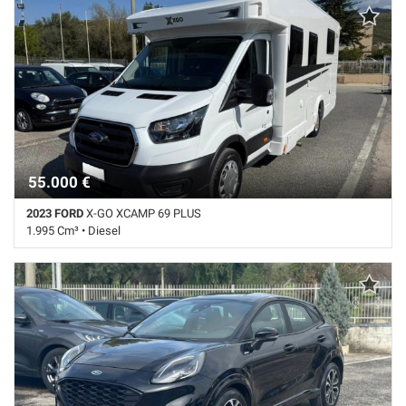
Autoradio • Autoradio digitale • Controllo trazione • ESP • Frenata
d'emergenza assistita • Navigatore satellitare • Specchietti laterali
elettrici
55.000 €
2023 FORD
X-GO XCAMP 69 PLUS
1.995 Cm³ • Diesel
15.300 Km • Cambio Manuale (6) • Bianco pastello • Aria condizionata
da parcheggio • Cruise Control • Cuccetta • Cucina di bordo • Dinette
centrale • Doccia separata • Doccia separata • Gancio traino • Letto •
Letto basculante • Tendalino • Toiletta • TV