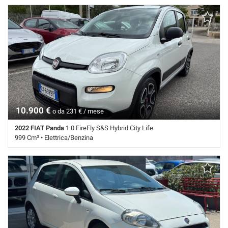
11.563 Km • Cambio Manuale (6) • Bianco pastello • 5 Porte • ABS •
Airbag • Airbag Passeggero • Airbag testa • Antifurto • Chiusura
centralizzata • Climatizzatore • Controllo trazione • ESP •
Immobilizzatore elettronico • Servosterzo
10.900 €
o da 231 € / mese
2022 FIAT Panda
1.0 FireFly S&S Hybrid City Life
999 Cm³ • Elettrica/Benzina
48.000 Km • Cambio Manuale (6) • Bianco pastello • 5 Porte • ABS •
Airbag • Airbag Passeggero • Airbag testa • Antifurto • Autoradio •
Autoradio digitale • Bluetooth • Chiusura centralizzata • Climatizzatore
• Controllo trazione • ESP • Immobilizzatore elettronico • Servosterzo