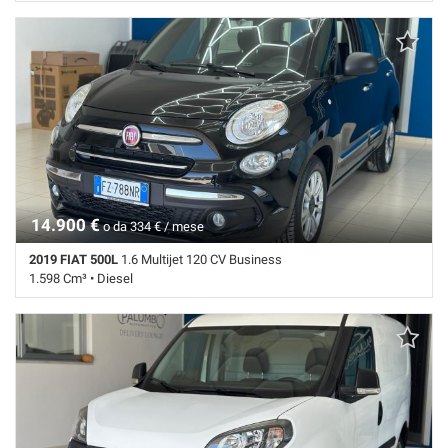
177.678 Km • Cambio Manuale (5) • Verde metallizzato • 5 Porte •
Airbag • Airbag laterali • Airbag Passeggero • Airbag testa • Autoradio •
Bluetooth • Cerchi in lega • Chiusura centralizzata • Climatizzatore •
Controllo trazione • Cruise Control • ESP • Fendinebbia • Filtro
antiparticolato • Immobilizzatore elettronico • Sedile posteriore
sdoppiato • Sensore di luce • Sensore di pioggia • Servosterzo •
Specchietti laterali elettrici • Tetto panorama
14.900 €
o da 334 € / mese
2019 FIAT 500L
1.6 Multijet 120 CV Business
1.598 Cm³ • Diesel
62.487 Km • Cambio Manuale (6) • Nero pastello • 5 Porte • Airbag •
Airbag laterali • Airbag Passeggero • Airbag testa • Autoradio •
Autoradio digitale • Bluetooth • Bracciolo • Cerchi in lega • Chiusura
centralizzata • Climatizzatore • Controllo trazione • Cruise Control •
ESP • Fendinebbia • Frenata d'emergenza assistita • Immobilizzatore
elettronico • Sensore di luce • Sensore di pioggia • Sensori di
parcheggio posteriori • Servosterzo • Navigatore satellitare