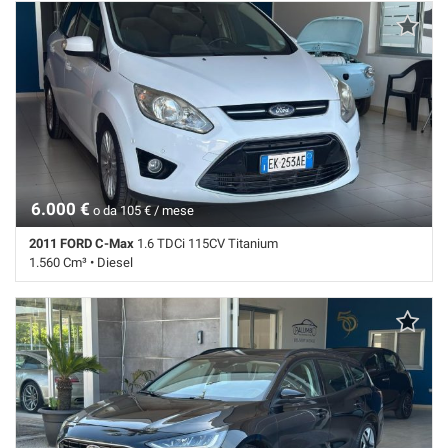
134.248 Km • Cambio Manuale (5) • Blu metallizzato • 3 Porte • ABS •
Airbag • Airbag laterali • Airbag Passeggero • Airbag testa • Cerchi in
lega • Chiusura centralizzata • Climatizzatore • Controllo trazione • ESP
• Immobilizzatore elettronico • Sedile posteriore sdoppiato •
Servosterzo • Specchietti laterali elettrici
6.000 €
o da 105 € / mese
2011 FORD C-Max
1.6 TDCi 115CV Titanium
1.560 Cm³ • Diesel
187.988 Km • Cambio Manuale (6) • Bianco pastello • 5 Porte • ABS •
Airbag • Airbag laterali • Airbag Passeggero • Airbag testa • Autoradio •
Cerchi in lega • Chiusura centralizzata • Climatizzatore • Controllo
trazione • Cruise Control • ESP • Fendinebbia • Filtro antiparticolato •
Immobilizzatore elettronico • Sensore di luce • Sensore di pioggia •
Servosterzo • Specchietti laterali elettrici