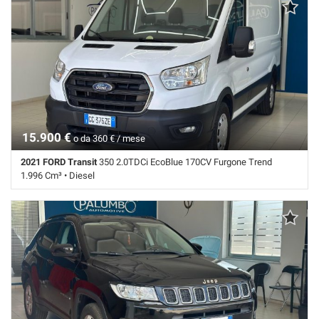
Airbag laterali • Airbag testa • Autoradio digitale • Bracciolo • Cerchi in
lega • Chiusura centralizzata • Climatizzatore • Controllo elettronico
della corsia • Controllo trazione • Cruise Control • ESP • Fari LED •
Fendinebbia • Frenata d'emergenza assistita • Immobilizzatore
elettronico • Riconoscimento dei segnali stradali • Sensore di luce •
Sensori di parcheggio posteriori • Servosterzo • Navigatore satellitare
• Specchietti laterali elettrici
15.900 €
o da 360 € / mese
2021 FORD Transit
350 2.0TDCi EcoBlue 170CV Furgone Trend
1.996 Cm³ • Diesel
114.663 Km • Cambio Manuale (6) • Bianco pastello • 4 Porte • ABS •
Airbag • Autoradio digitale • Bluetooth • Bracciolo • Chiusura
centralizzata • Climatizzatore • Cruise Control • ESP • Fendinebbia •
Sensori di parcheggio posteriori • Specchietti laterali elettrici