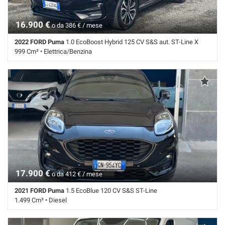
16.900 €
o da 386 € / mese
2022 FORD Puma
1.0 EcoBoost Hybrid 125 CV S&S aut. ST-Line X
999 Cm³ • Elettrica/Benzina
80.246 Km • Cambio Sequenziale (7) • Nero perlato • 5 Porte • Airbag •
Airbag laterali • Airbag Passeggero • Airbag testa • Autoradio digitale •
Chiusura centralizzata • Climatizzatore • Controllo elettronico della
corsia • Controllo trazione • ESP • Frenata d'emergenza assistita •
Riconoscimento dei segnali stradali • Sensore di pioggia • Navigatore
satellitare • Specchietti laterali elettrici
17.900 €
o da 412 € / mese
2021 FORD Puma
1.5 EcoBlue 120 CV S&S ST-Line
1.499 Cm³ • Diesel
102.740 Km • Cambio Manuale (6) • Nero pastello • 5 Porte • ABS •