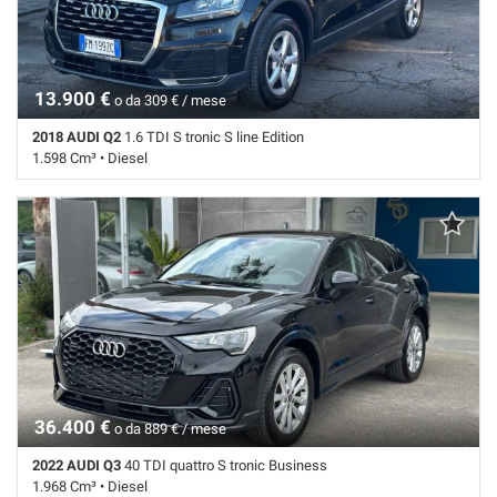
Navigatore satellitare • Specchietti laterali elettrici • Telecamera per
parcheggio assistito
13.900 €
o da 309 € / mese
2018 AUDI Q2
1.6 TDI S tronic S line Edition
1.598 Cm³ • Diesel
208.104 Km • Cambio Sequenziale (7) • Nero pastello • 5 Porte • ABS •
Airbag • Airbag laterali • Airbag Passeggero • Airbag testa • Autoradio •
Bracciolo • Cerchi in lega • Chiusura centralizzata • Climatizzatore •
Controllo trazione • Cruise Control • ESP • Fendinebbia • Frenata
d'emergenza assistita • Immobilizzatore elettronico • Sensore di luce
• Sensore di pioggia • Sensori di parcheggio posteriori • Servosterzo •
Specchietti laterali elettrici
36.400 €
o da 889 € / mese
2022 AUDI Q3
40 TDI quattro S tronic Business
1.968 Cm³ • Diesel