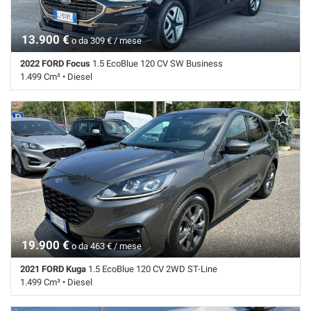
13.900 €
o da 309 € / mese
2022 FORD Focus
1.5 EcoBlue 120 CV SW Business
1.499 Cm³ • Diesel
112.137 Km • Cambio Manuale (6) • Nero metallizzato • 5 Porte • ABS •
Autoradio digitale • Bracciolo • Chiusura centralizzata • Climatizzatore
• Controllo elettronico della corsia • Cruise Control • Fari LED • Frenata
d'emergenza assistita • Immobilizzatore elettronico • Sensori di
parcheggio posteriori • Navigatore satellitare • Specchietti laterali
elettrici
19.900 €
o da 463 € / mese
2021 FORD Kuga
1.5 EcoBlue 120 CV 2WD ST-Line
1.499 Cm³ • Diesel
62.400 Km • Cambio Manuale (6) • Grigio scuro metallizzato • 5 Porte •