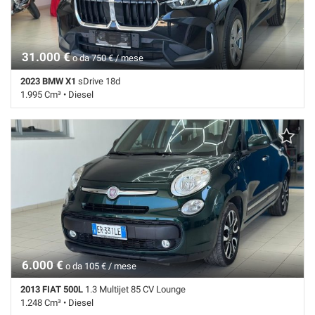
31.000 €
o da 750 € / mese
2023 BMW X1
sDrive 18d
1.995 Cm³ • Diesel
94.891 Km • Cambio Sequenziale (7) • Nero metallizzato • 5 Porte •
ABS • Airbag • Airbag laterali • Airbag Passeggero • Airbag testa •
Autoradio • Autoradio digitale • Bluetooth • Bracciolo • Cerchi in lega •
Chiusura centralizzata • Climatizzatore • Controllo trazione • Cruise
Control • ESP • Fari LED • Filtro antiparticolato • Frenata d'emergenza
assistita • Immobilizzatore elettronico • Sedile posteriore sdoppiato •
Sensore di luce • Sensore di pioggia • Sensori di parcheggio posteriori
• Servosterzo • Navigatore satellitare • Specchietti laterali elettrici •
Telecamera per parcheggio assistito
6.000 €
o da 105 € / mese
2013 FIAT 500L
1.3 Multijet 85 CV Lounge
1.248 Cm³ • Diesel