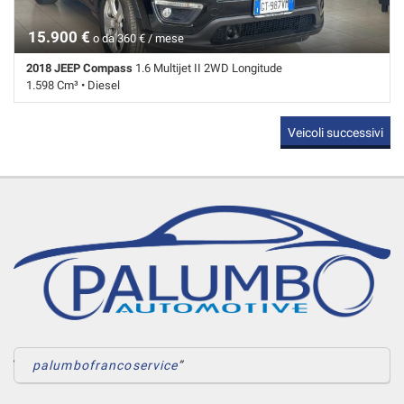
15.900 €
o da 360 € / mese
2018 JEEP Compass
1.6 Multijet II 2WD Longitude
1.598 Cm³ • Diesel
108.639 Km • Cambio Manuale (6) • Nero pastello • 5 Porte • ABS •
Veicoli successivi
Airbag • Airbag laterali • Airbag Passeggero • Airbag testa • Autoradio •
Autoradio digitale • Bluetooth • Bracciolo • Cerchi in lega • Chiusura
centralizzata • Climatizzatore • Controllo trazione • Cruise Control •
ESP • Fendinebbia • Filtro antiparticolato • Frenata d'emergenza
assistita • Immobilizzatore elettronico • Sedile posteriore sdoppiato •
Sensore di luce • Sensori di parcheggio posteriori • Servosterzo •
Specchietti laterali elettrici
palumbofrancoservice