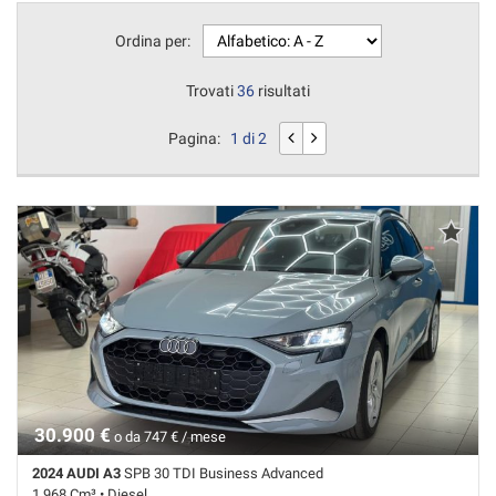
Ordina per:
Trovati
36
risultati
Pagina:
1 di 2
30.900 €
o da 747 € / mese
2024 AUDI A3
SPB 30 TDI Business Advanced
1.968 Cm³ • Diesel