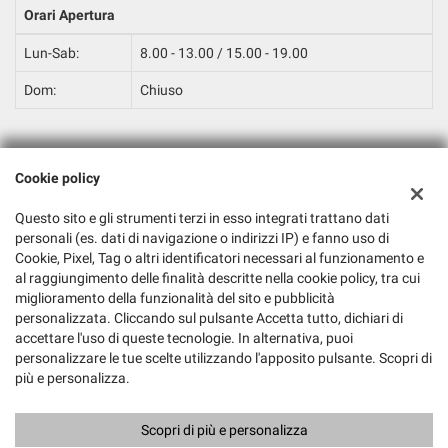
Orari Apertura
Lun-Sab:
8.00 - 13.00 / 15.00 - 19.00
Dom:
Chiuso
Dati fiscali:
Cookie policy
Palumbo Franco Automotive
S.P. 41 - Via Calvi, snc, Pignataro Maggiore (CE)
Questo sito e gli strumenti terzi in esso integrati trattano dati
C.F/P.IVA:
04369500618
personali (es. dati di navigazione o indirizzi IP) e fanno uso di
Registro delle imprese:
Cookie, Pixel, Tag o altri identificatori necessari al funzionamento e
CE
al raggiungimento delle finalità descritte nella cookie policy, tra cui
miglioramento della funzionalità del sito e pubblicità
personalizzata. Cliccando sul pulsante Accetta tutto, dichiari di
accettare l'uso di queste tecnologie. In alternativa, puoi
personalizzare le tue scelte utilizzando l'apposito pulsante. Scopri di
più e personalizza.
Scopri di più e personalizza
Copyright © 2026 GestionaleAuto.com S.r.l., Tutti i diritti riservati -