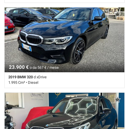
69.105 Km • Cambio Automatico (7) • Nero metallizzato • 5 Porte •
ABS • Adaptive Cruise Control • Airbag • Airbag laterali • Airbag
Passeggero • Airbag testa • Autoradio digitale • Bracciolo • Cerchi in
lega • Chiusura centralizzata • Climatizzatore • Controllo trazione •
Cruise Control • ESP • Fari LED • Frenata d'emergenza assistita •
Immobilizzatore elettronico • Riconoscimento dei segnali stradali •
Sensore di luce • Sensore di pioggia • Sensori di parcheggio posteriori
• Servosterzo • Navigatore satellitare • Specchietti laterali elettrici
23.900 €
o da 567 € / mese
2019 BMW 320
d xDrive
1.995 Cm³ • Diesel
120.000 Km • Cambio Automatico (8) • Nero pastello • 4 Porte • ABS •
Airbag • Airbag laterali • Airbag Passeggero • Airbag testa • Autoradio •
Bluetooth • Bracciolo • Cerchi in lega • Chiusura centralizzata •
Climatizzatore • Controllo trazione • ESP • Fari LED • Fendinebbia •
Immobilizzatore elettronico • Sensore di luce • Sensore di pioggia •
Servosterzo • Specchietti laterali elettrici