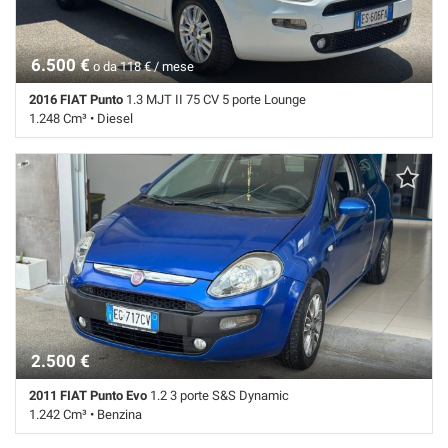
6.500 €
o da 118 € / mese
2016 FIAT Punto
1.3 MJT II 75 CV 5 porte Lounge
1.248 Cm³ • Diesel
112.574 Km • Cambio Manuale (5) • Antracite pastello • 5 Porte • ABS
• Airbag • Airbag Passeggero • Airbag testa • Autoradio • Bluetooth •
Cerchi in lega • Chiusura centralizzata • Climatizzatore • Controllo
trazione • ESP • Fendinebbia • Filtro antiparticolato • Immobilizzatore
elettronico • Sedile posteriore sdoppiato • Servosterzo • Specchietti
laterali elettrici
2.500 €
2011 FIAT Punto Evo
1.2 3 porte S&S Dynamic
1.242 Cm³ • Benzina