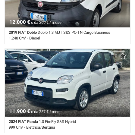
12.000 €
o da 260 € / mese
2019 FIAT Doblo
Doblò 1.3 MJT S&S PC-TN Cargo Business
1.248 Cm³ • Diesel
100.700 Km • Cambio Manuale (5) • Bianco pastello • 4 Porte • ABS •
Airbag • Chiusura centralizzata • Climatizzatore • Controllo trazione •
ESP • Immobilizzatore elettronico • Servosterzo
11.900 €
o da 257 € / mese
2024 FIAT Panda
1.0 FireFly S&S Hybrid
999 Cm³ • Elettrica/Benzina